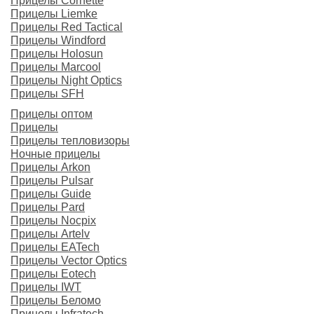
Прицелы Cornette
Прицелы Liemke
Прицелы Red Tactical
Прицелы Windford
Прицелы Holosun
Прицелы Marcool
Прицелы Night Optics
Прицелы SFH
Прицелы оптом
Прицелы
Прицелы тепловизоры
Ночные прицелы
Прицелы Arkon
Прицелы Pulsar
Прицелы Guide
Прицелы Pard
Прицелы Nocpix
Прицелы Artelv
Прицелы EATech
Прицелы Vector Optics
Прицелы Eotech
Прицелы IWT
Прицелы Беломо
Прицелы Infratech