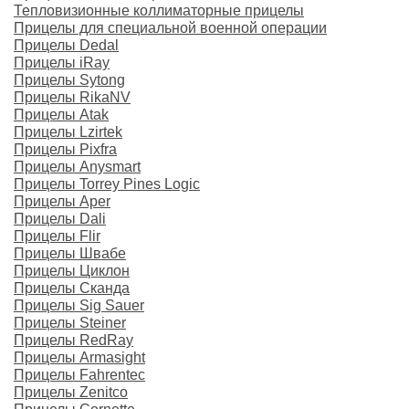
Тепловизионные коллиматорные прицелы
Прицелы для специальной военной операции
Прицелы Dedal
Прицелы iRay
Прицелы Sytong
Прицелы RikaNV
Прицелы Atak
Прицелы Lzirtek
Прицелы Pixfra
Прицелы Anysmart
Прицелы Torrey Pines Logic
Прицелы Aper
Прицелы Dali
Прицелы Flir
Прицелы Швабе
Прицелы Циклон
Прицелы Сканда
Прицелы Sig Sauer
Прицелы Steiner
Прицелы RedRay
Прицелы Armasight
Прицелы Fahrentec
Прицелы Zenitco