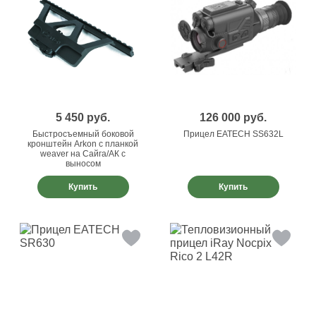
5 450
руб.
126 000
руб.
Быстросъемный боковой
Прицел EATECH SS632L
кронштейн Arkon с планкой
weaver на Сайга/АК с
выносом
Купить
Купить