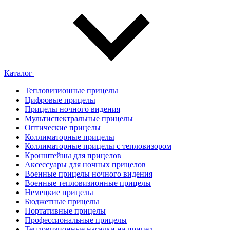
Каталог
Тепловизионные прицелы
Цифровые прицелы
Прицелы ночного видения
Мультиспектральные прицелы
Оптические прицелы
Коллиматорные прицелы
Коллиматорные прицелы с тепловизором
Кронштейны для прицелов
Аксессуары для ночных прицелов
Военные прицелы ночного видения
Военные тепловизионные прицелы
Немецкие прицелы
Бюджетные прицелы
Портативные прицелы
Профессиональные прицелы
Тепловизионные насадки на прицел