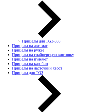
Прицелы для TG3-308
Прицелы на автомат
Прицелы на ружье
Прицелы на снайперскую винтовку
Прицелы на пулемёт
Прицелы на карабин
Прицелы на ласточкин хвост
Прицелы для ТОЗ