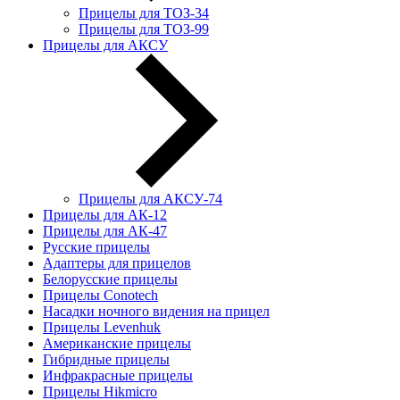
Прицелы для ТОЗ-34
Прицелы для ТОЗ-99
Прицелы для АКСУ
Прицелы для АКСУ-74
Прицелы для АК-12
Прицелы для АК-47
Русские прицелы
Адаптеры для прицелов
Белорусские прицелы
Прицелы Conotech
Насадки ночного видения на прицел
Прицелы Levenhuk
Американские прицелы
Гибридные прицелы
Инфракрасные прицелы
Прицелы Hikmicro