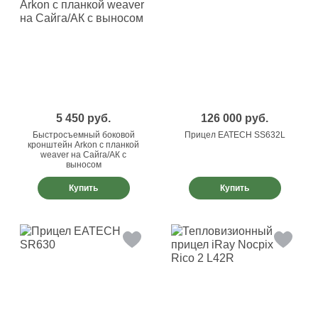
5 450
руб.
126 000
руб.
Быстросъемный боковой
Прицел EATECH SS632L
кронштейн Arkon с планкой
weaver на Сайга/АК с
выносом
Купить
Купить