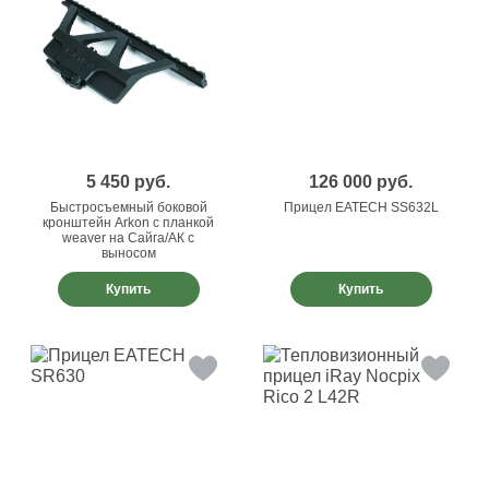
5 450
руб.
126 000
руб.
Быстросъемный боковой
Прицел EATECH SS632L
кронштейн Arkon с планкой
weaver на Сайга/АК с
выносом
Купить
Купить