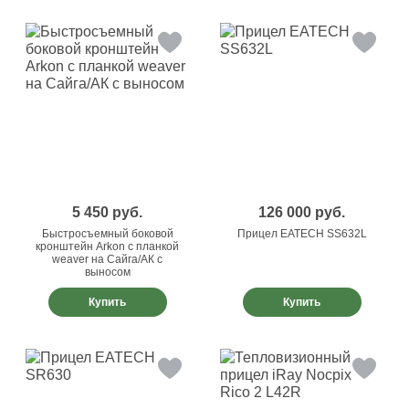
5 450
руб.
126 000
руб.
Быстросъемный боковой
Прицел EATECH SS632L
кронштейн Arkon с планкой
weaver на Сайга/АК с
выносом
Купить
Купить