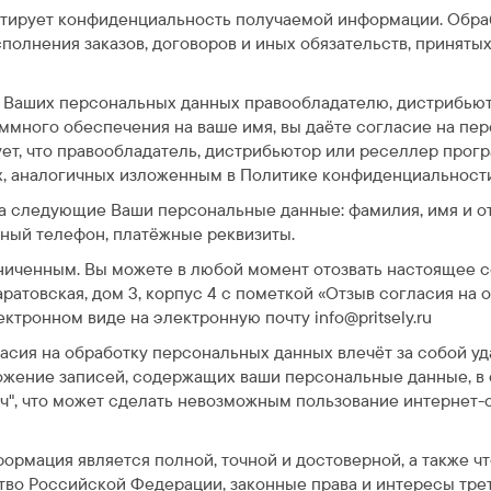
нтирует конфиденциальность получаемой информации. Обра
полнения заказов, договоров и иных обязательств, приняты
 Ваших персональных данных правообладателю, дистрибью
ммного обеспечения на ваше имя, вы даёте согласие на пе
ует, что правообладатель, дистрибьютор или реселлер про
х, аналогичных изложенным в Политике конфиденциальност
 следующие Ваши персональные данные: фамилия, имя и от
тный телефон, платёжные реквизиты.
ниченным. Вы можете в любой момент отозвать настоящее 
аратовская, дом 3, корпус 4 с пометкой «Отзыв согласия на
ктронном виде на электронную почту info@pritsely.ru
асия на обработку персональных данных влечёт за собой уд
ничтожение записей, содержащих ваши персональные данные, 
ч", что может сделать невозможным пользование интернет-
формация является полной, точной и достоверной, а также 
во Российской Федерации, законные права и интересы трет