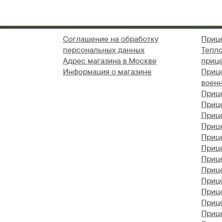
Соглашение на обработку
Приц
персональных данных
Тепл
Адрес магазина в Москве
приц
Информация о магазине
Приц
воен
Приц
Приц
Приц
Приц
Приц
Прице
Прице
Приц
Прице
Приц
Прице
Прице