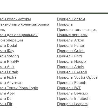
елы коллиматоры
Прицелы оптом
овизионные коллиматорные
Прицелы
елы
Прицелы тепловизоры
елы для специальной
Ночные прицелы
ной операции
Прицелы Arkon
елы Dedal
Прицелы Pulsar
елы iRay
Прицелы Guide
елы Sytong
Прицелы Pard
елы RikaNV
Прицелы Nocpix
елы Atak
Прицелы Artelv
лы Lzirtek
Прицелы EATech
лы Pixfra
Прицелы Vector Optics
елы Anysmart
Прицелы Eotech
лы Torrey Pines Logic
Прицелы IWT
елы Aper
Прицелы Беломо
лы Dali
Прицелы Infratech
лы Flir
Прицелы Leapers