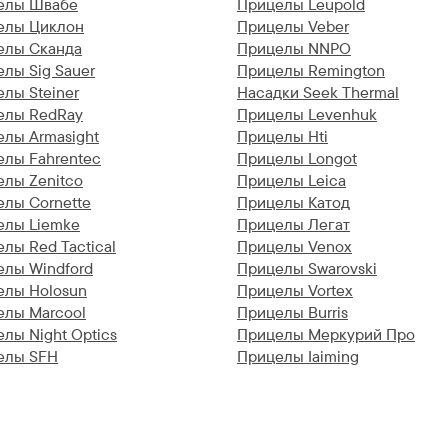
елы Швабе
Прицелы Leupold
елы Циклон
Прицелы Veber
елы Сканда
Прицелы NNPO
лы Sig Sauer
Прицелы Remington
лы Steiner
Насадки Seek Thermal
елы RedRay
Прицелы Levenhuk
лы Armasight
Прицелы Hti
елы Fahrentec
Прицелы Longot
лы Zenitco
Прицелы Leica
лы Cornette
Прицелы Катод
елы Liemke
Прицелы Легат
лы Red Tactical
Прицелы Venox
елы Windford
Прицелы Swarovski
елы Holosun
Прицелы Vortex
елы Marcool
Прицелы Burris
лы Night Optics
Прицелы Меркурий Про
елы SFH
Прицелы Iaiming