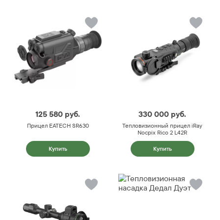
125 580
руб.
330 000
руб.
Прицел EATECH SR630
Тепловизионный прицел iRay
Nocpix Rico 2 L42R
Купить
Купить