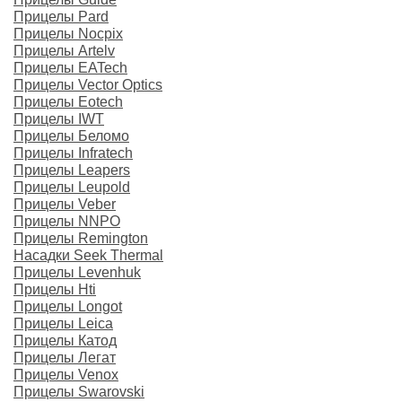
Прицелы Pard
Прицелы Nocpix
Прицелы Artelv
Прицелы EATech
Прицелы Vector Optics
Прицелы Eotech
Прицелы IWT
Прицелы Беломо
Прицелы Infratech
Прицелы Leapers
Прицелы Leupold
Прицелы Veber
Прицелы NNPO
Прицелы Remington
Насадки Seek Thermal
Прицелы Levenhuk
Прицелы Hti
Прицелы Longot
Прицелы Leica
Прицелы Катод
Прицелы Легат
Прицелы Venox
Прицелы Swarovski