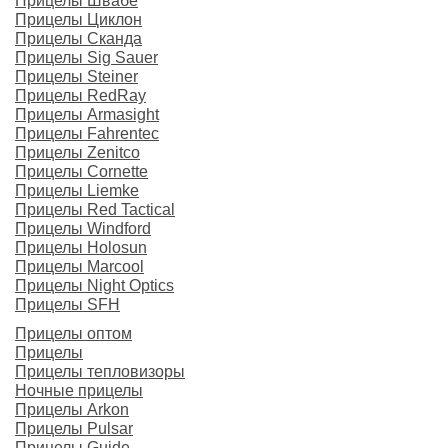
Прицелы Швабе
Прицелы Циклон
Прицелы Сканда
Прицелы Sig Sauer
Прицелы Steiner
Прицелы RedRay
Прицелы Armasight
Прицелы Fahrentec
Прицелы Zenitco
Прицелы Cornette
Прицелы Liemke
Прицелы Red Tactical
Прицелы Windford
Прицелы Holosun
Прицелы Marcool
Прицелы Night Optics
Прицелы SFH
Прицелы оптом
Прицелы
Прицелы тепловизоры
Ночные прицелы
Прицелы Arkon
Прицелы Pulsar
Прицелы Guide