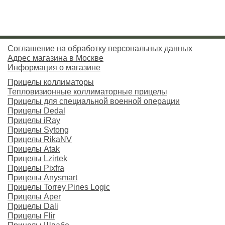
Соглашение на обработку персональных данных
Адрес магазина в Москве
Информация о магазине
Прицелы коллиматоры
Тепловизионные коллиматорные прицелы
Прицелы для специальной военной операции
Прицелы Dedal
Прицелы iRay
Прицелы Sytong
Прицелы RikaNV
Прицелы Atak
Прицелы Lzirtek
Прицелы Pixfra
Прицелы Anysmart
Прицелы Torrey Pines Logic
Прицелы Aper
Прицелы Dali
Прицелы Flir