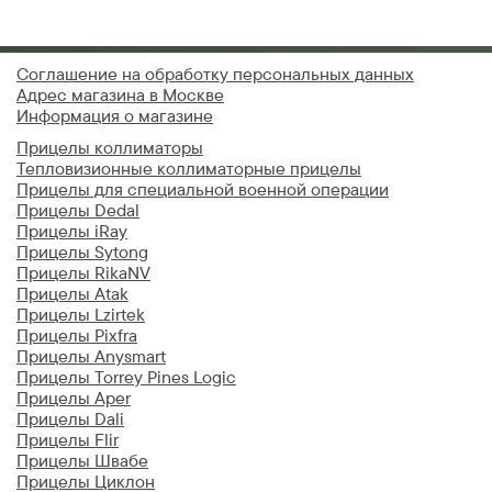
Соглашение на обработку персональных данных
Адрес магазина в Москве
Информация о магазине
Прицелы коллиматоры
Тепловизионные коллиматорные прицелы
Прицелы для специальной военной операции
Прицелы Dedal
Прицелы iRay
Прицелы Sytong
Прицелы RikaNV
Прицелы Atak
Прицелы Lzirtek
Прицелы Pixfra
Прицелы Anysmart
Прицелы Torrey Pines Logic
Прицелы Aper
Прицелы Dali
Прицелы Flir
Прицелы Швабе
Прицелы Циклон