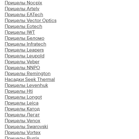
Прицелы Nocpix
Прицелы Artelv
Прицелы EATech
Прицелы Vector Optics
Прицелы Eotech
Прицелы IWT
Прицелы Беломо
Прицелы Infratech
Прицелы Leapers
Прицелы Leupold
Прицелы Veber
Прицелы NNPO
Прицелы Remington
Насадки Seek Thermal
Прицелы Levenhuk
Прицелы Hti
Прицелы Longot
Прицелы Leica
Прицелы Катод
Прицелы Легат
Прицелы Venox
Прицелы Swarovski
Прицелы Vortex
Прицелы Burris