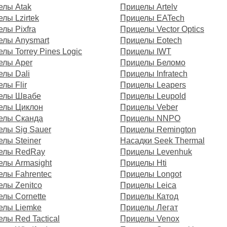
елы Atak
Прицелы Artelv
лы Lzirtek
Прицелы EATech
лы Pixfra
Прицелы Vector Optics
елы Anysmart
Прицелы Eotech
лы Torrey Pines Logic
Прицелы IWT
елы Aper
Прицелы Беломо
елы Dali
Прицелы Infratech
лы Flir
Прицелы Leapers
елы Швабе
Прицелы Leupold
елы Циклон
Прицелы Veber
елы Сканда
Прицелы NNPO
елы Sig Sauer
Прицелы Remington
лы Steiner
Насадки Seek Thermal
елы RedRay
Прицелы Levenhuk
елы Armasight
Прицелы Hti
елы Fahrentec
Прицелы Longot
лы Zenitco
Прицелы Leica
лы Cornette
Прицелы Катод
елы Liemke
Прицелы Легат
лы Red Tactical
Прицелы Venox