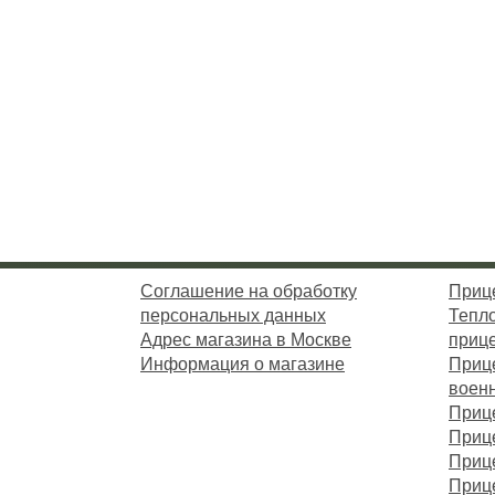
Соглашение на обработку
Приц
персональных данных
Тепл
Адрес магазина в Москве
приц
Информация о магазине
Приц
воен
Приц
Приц
Приц
Приц