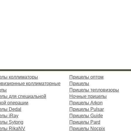
елы коллиматоры
Прицелы оптом
овизионные коллиматорные
Прицелы
елы
Прицелы тепловизоры
елы для специальной
Ночные прицелы
ной операции
Прицелы Arkon
елы Dedal
Прицелы Pulsar
елы iRay
Прицелы Guide
елы Sytong
Прицелы Pard
елы RikaNV
Прицелы Nocpix