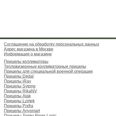
Соглашение на обработку персональных данных
Адрес магазина в Москве
Информация о магазине
Прицелы коллиматоры
Тепловизионные коллиматорные прицелы
Прицелы для специальной военной операции
Прицелы Dedal
Прицелы iRay
Прицелы Sytong
Прицелы RikaNV
Прицелы Atak
Прицелы Lzirtek
Прицелы Pixfra
Прицелы Anysmart
Прицелы Torrey Pines Logic