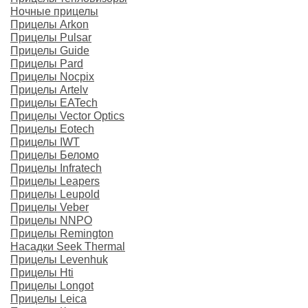
Ночные прицелы
Прицелы Arkon
Прицелы Pulsar
Прицелы Guide
Прицелы Pard
Прицелы Nocpix
Прицелы Artelv
Прицелы EATech
Прицелы Vector Optics
Прицелы Eotech
Прицелы IWT
Прицелы Беломо
Прицелы Infratech
Прицелы Leapers
Прицелы Leupold
Прицелы Veber
Прицелы NNPO
Прицелы Remington
Насадки Seek Thermal
Прицелы Levenhuk
Прицелы Hti
Прицелы Longot
Прицелы Leica