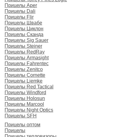
Прицелы Aper
Прицелы Dali
Прицелы Flir
Прицелы Швабе
Прицелы Циклон
Прицелы Сканда
Прицелы Sig Sauer
Прицелы Steiner
Прицелы RedRay
Прицелы Armasight
Прицелы Fahrentec
Прицелы Zenitco
Прицелы Cornette
Прицелы Liemke
Прицелы Red Tactical
Прицелы Windford
Прицелы Holosun
Прицелы Marcool
Прицелы Night Optics
Прицелы SFH
Прицелы оптом
Прицелы
Прицелы тепловизоры