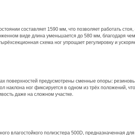
тоянии составляет 1590 мм, что позволяет работать стоя, 
оженном виде длина уменьшается до 580 мм, благодаря чем
тырёхсекционная схема ног упрощает регулировку и ускоряе
пах поверхностей предусмотрены сменные опоры: резиновы
гол наклона ног фиксируется в одном из трёх положений, чт
вость даже на сложном участке.
тного влагостойкого полиэстера 500D, предназначенная для