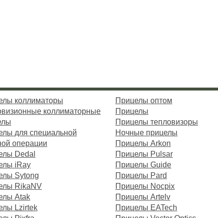
елы коллиматоры
Прицелы оптом
овизионные коллиматорные
Прицелы
елы
Прицелы тепловизоры
елы для специальной
Ночные прицелы
ной операции
Прицелы Arkon
елы Dedal
Прицелы Pulsar
елы iRay
Прицелы Guide
елы Sytong
Прицелы Pard
елы RikaNV
Прицелы Nocpix
елы Atak
Прицелы Artelv
лы Lzirtek
Прицелы EATech