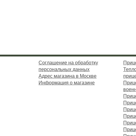
Соглашение на обработку
Приц
персональных данных
Тепл
Адрес магазина в Москве
приц
Информация о магазине
Приц
воен
Приц
Приц
Приц
Приц
Приц
Прице