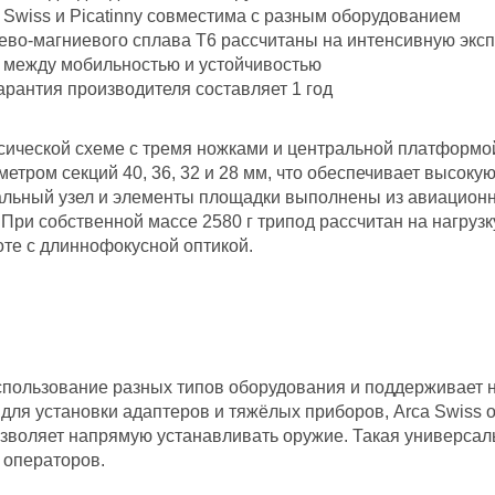
 Swiss и Picatinny совместима с разным оборудованием
во-магниевого сплава T6 рассчитаны на интенсивную экс
с между мобильностью и устойчивостью
арантия производителя составляет 1 год
сической схеме с тремя ножками и центральной платформо
метром секций 40, 36, 32 и 28 мм, что обеспечивает высокую
альный узел и элементы площадки выполнены из авиационн
При собственной массе 2580 г трипод рассчитан на нагрузк
оте с длиннофокусной оптикой.
спользование разных типов оборудования и поддерживает 
 для установки адаптеров и тяжёлых приборов, Arca Swiss
озволяет напрямую устанавливать оружие. Такая универсал
 операторов.