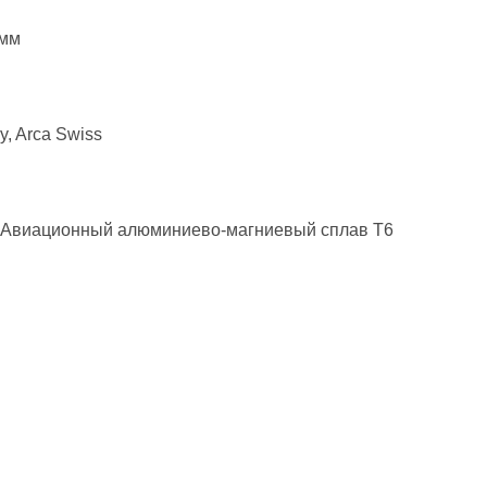
 мм
y, Arca Swiss
- Авиационный алюминиево-магниевый сплав T6