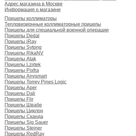
Адрес магазина в Москве
Информация о магазине
Прицелы коллиматоры
Тепловизионные коллиматорные прицелы
Прицелы для специальной военной операции
Прицелы Dedal
Прицелы iRay
Прицелы Sytong
Прицелы RikaNV
Прицелы Atak
Прицелы Lzirtek
Прицелы Pixfra
Прицелы Anysmart
Прицелы Torrey Pines Logic
Прицелы Aper
Прицелы Dali
Прицелы Flir
Прицелы Швабе
Прицелы Циклон
Прицелы Сканда
Прицелы Sig Sauer
Прицелы Steiner
Прицелы RedRay