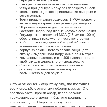
периферическое зрение
Голографическая технология обеспечивает
четкую прицельную марку без перекрытия цели
Увеличение 1х делает прицеливание быстрым и
естественным
Точка прицеливания размером 1 МОА позволяет
вести точную стрельбу на разных дистанциях
20 режимов яркости дают возможность
настроить марку под любые условия освещения
Регулировка с шагом 1/4 МОА (7,3 мм на 100 м)
обеспечивает высокую точность пристрелки
Работает от стандартных батарей АА, легко
заменяемых в полевых условиях
Корпус из алюминиевого сплава защищает
оптику и выдерживает погружение до 3 метров
Компактные размеры и вес 309 г делают прицел
удобным для длительного использования
Совместимость с креплениями weaver и
picatinny обеспечивает установку на
большинство видов оружия
Оптика относится к открытому типу, что позволяет
вести стрельбу с открытыми обоими глазами. Это
обеспечивает широкий обзор, использование
периферического зрения и быструю реакцию на
появление цели. Скорость наведения с
голографическим прицелом значительно выше, чем с