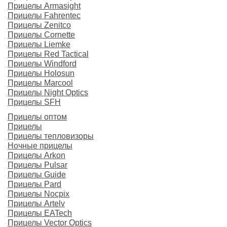
Прицелы Armasight
Прицелы Fahrentec
Прицелы Zenitco
Прицелы Cornette
Прицелы Liemke
Прицелы Red Tactical
Прицелы Windford
Прицелы Holosun
Прицелы Marcool
Прицелы Night Optics
Прицелы SFH
Прицелы оптом
Прицелы
Прицелы тепловизоры
Ночные прицелы
Прицелы Arkon
Прицелы Pulsar
Прицелы Guide
Прицелы Pard
Прицелы Nocpix
Прицелы Artelv
Прицелы EATech
Прицелы Vector Optics