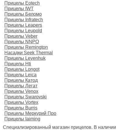
Прицелы Eotech
Прицелы IWT
Прицелы Беломо
Прицелы Infratech
Прицелы Leapers
Прицелы Leupold
Прицелы Veber
Прицелы NNPO
Прицелы Remington
Насадки Seek Thermal
Прицелы Levenhuk
Прицелы Hti
Прицелы Longot
Прицелы Leica
Прицелы Катод
Прицелы Легат
Прицелы Venox
Прицелы Swarovski
Прицелы Vortex
Прицелы Burris
Прицелы Меркурий Про
Прицелы Iaiming
Специализированный магазин прицелов. В наличии