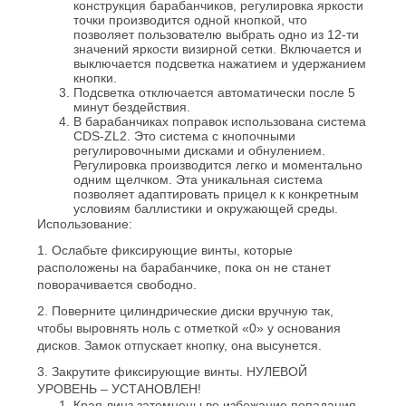
конструкция барабанчиков, регулировка яркости
точки производится одной кнопкой, что
позволяет пользователю выбрать одно из 12-ти
значений яркости визирной сетки. Включается и
выключается подсветка нажатием и удержанием
кнопки.
Подсветка отключается автоматически после 5
минут бездействия.
В барабанчиках поправок использована система
CDS-ZL2. Это система с кнопочными
регулировочными дисками и обнулением.
Регулировка производится легко и моментально
одним щелчком. Эта уникальная система
позволяет адаптировать прицел к к конкретным
условиям баллистики и окружающей среды.
Использование:
1. Ослабьте фиксирующие винты, которые
расположены на барабанчике, пока он не станет
поворачивается свободно.
2. Поверните цилиндрические диски вручную так,
чтобы выровнять ноль с отметкой «0» у основания
дисков. Замок отпускает кнопку, она высунется.
3. Закрутите фиксирующие винты. НУЛЕВОЙ
УРОВЕНЬ – УСТАНОВЛЕН!
Края линз затемнены во избежание попадания