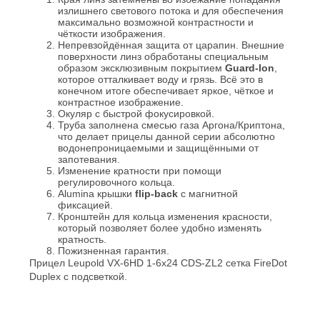
излишнего светового потока и для обеспечения
максимально возможной контрастности и
чёткости изображения.
Непревзойдённая защита от царапин. Внешние
поверхности линз обработаны специальным
образом эксклюзивным покрытием
Guard-Ion
,
которое отталкивает воду и грязь. Всё это в
конечном итоге обеспечивает яркое, чёткое и
контрастное изображение.
Окуляр с быстрой фокусировкой.
Труба заполнена смесью газа Аргона/Криптона,
что делает прицелы данной серии абсолютно
водонепроницаемыми и защищёнными от
запотевания.
Изменение кратности при помощи
регулировочного кольца.
Alumina крышки
flip
-
back
с магнитной
фиксацией.
Кронштейн для кольца изменения красности,
который позволяет более удобно изменять
кратность.
Пожизненная гарантия.
Прицел Leupold VX-6HD 1-6x24 CDS-ZL2 сетка FireDot
Duplex с подсветкой.