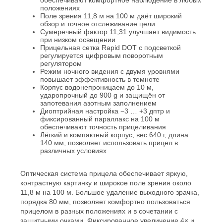
положениях
Поле зрения 11,8 м на 100 м даёт широкий
обзор и точное отслеживание цели
Сумеречный фактор 11,31 улучшает видимость
при низком освещении
Прицельная сетка Rapid DOT с подсветкой
регулируется цифровым поворотным
регулятором
Режим ночного видения с двумя уровнями
повышает эффективность в темноте
Корпус водонепроницаем до 10 м,
ударопрочный до 900 g и защищён от
запотевания азотным заполнением
Диоптрийная настройка −3 … +3 дптр и
фиксированный параллакс на 100 м
обеспечивают точность прицеливания
Лёгкий и компактный корпус, вес 640 г, длина
140 мм, позволяет использовать прицел в
различных условиях
Оптическая система прицела обеспечивает яркую,
контрастную картинку и широкое поле зрения около
11,8 м на 100 м. Большое удаление выходного зрачка,
порядка 80 мм, позволяет комфортно пользоваться
прицелом в разных положениях и в сочетании с
защитными очками. Фиксированное увеличение 4× и