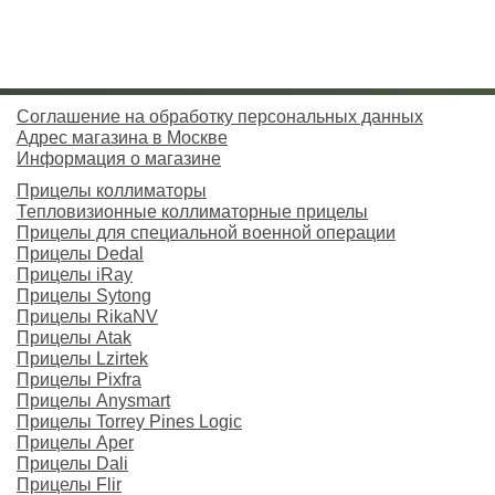
Соглашение на обработку персональных данных
Адрес магазина в Москве
Информация о магазине
Прицелы коллиматоры
Тепловизионные коллиматорные прицелы
Прицелы для специальной военной операции
Прицелы Dedal
Прицелы iRay
Прицелы Sytong
Прицелы RikaNV
Прицелы Atak
Прицелы Lzirtek
Прицелы Pixfra
Прицелы Anysmart
Прицелы Torrey Pines Logic
Прицелы Aper
Прицелы Dali
Прицелы Flir