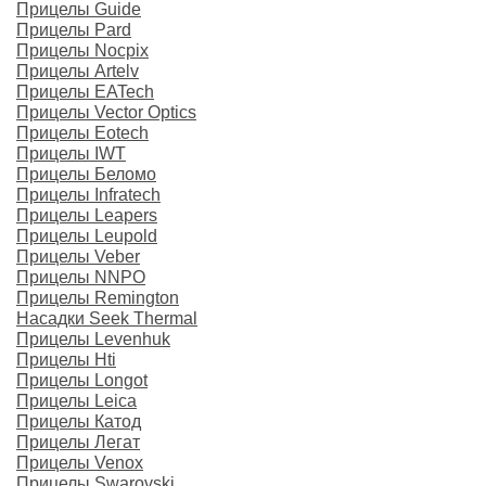
Прицелы Guide
Прицелы Pard
Прицелы Nocpix
Прицелы Artelv
Прицелы EATech
Прицелы Vector Optics
Прицелы Eotech
Прицелы IWT
Прицелы Беломо
Прицелы Infratech
Прицелы Leapers
Прицелы Leupold
Прицелы Veber
Прицелы NNPO
Прицелы Remington
Насадки Seek Thermal
Прицелы Levenhuk
Прицелы Hti
Прицелы Longot
Прицелы Leica
Прицелы Катод
Прицелы Легат
Прицелы Venox
Прицелы Swarovski