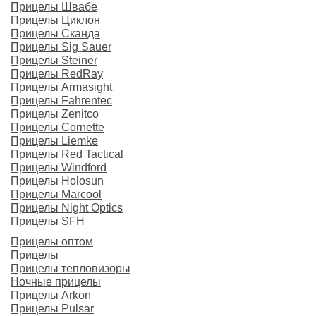
Прицелы Швабе
Прицелы Циклон
Прицелы Сканда
Прицелы Sig Sauer
Прицелы Steiner
Прицелы RedRay
Прицелы Armasight
Прицелы Fahrentec
Прицелы Zenitco
Прицелы Cornette
Прицелы Liemke
Прицелы Red Tactical
Прицелы Windford
Прицелы Holosun
Прицелы Marcool
Прицелы Night Optics
Прицелы SFH
Прицелы оптом
Прицелы
Прицелы тепловизоры
Ночные прицелы
Прицелы Arkon
Прицелы Pulsar