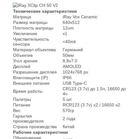
Технические характеристики
Матрица
iRay Vox Ceramic
Размер матрицы
640x512
Плотность матрицы
12um
Увеличение
x1
Чувствительность
<40mk
сенсора
Материал объектива
Германий
Объектив
50мм
Угол зрения
8,8x7.0
Дисплей
AMOLED
Разрешение дисплея
1024x768 px
Влагозащита (IP)
IP66
Внешнее питание
USB Type-C
CR123 (3.7v) до 1.5ч, 16650 до
Время работы
4ч
Палитры
5 шт.
Питание
RCR123 (3.7v) x2 / 16650 x2
Вес
570гр
Гарантия
2 года
производителя
Страна производства
Китай
Рабочие характеристики
Обнаружение