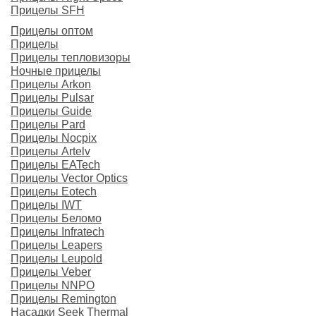
Прицелы SFH
Прицелы оптом
Прицелы
Прицелы тепловизоры
Ночные прицелы
Прицелы Arkon
Прицелы Pulsar
Прицелы Guide
Прицелы Pard
Прицелы Nocpix
Прицелы Artelv
Прицелы EATech
Прицелы Vector Optics
Прицелы Eotech
Прицелы IWT
Прицелы Беломо
Прицелы Infratech
Прицелы Leapers
Прицелы Leupold
Прицелы Veber
Прицелы NNPO
Прицелы Remington
Насадки Seek Thermal