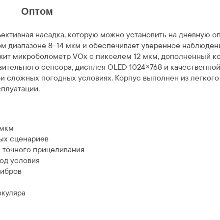
и
Оптом
ъективная насадка, которую можно установить на дневную оп
м диапазоне 8–14 мкм и обеспечивает уверенное наблюдение
ежит микроболометр VOx с пикселем 12 мкм, дополненный 
тельного сенсора, дисплея OLED 1024×768 и качественной 
 сложных погодных условиях. Корпус выполнен из легкого 
плуатации.
 мкм
ных сценариев
я точного прицеливания
под условия
либров
окуляра