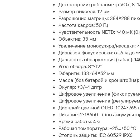
Детектор: микроболометр VOx, 8–1
Размер пикселя: 12 µм
Разрешение матрицы: 384×288 пик
Частота кадров: 50 Гц
Чувствительность NETD: <40 мК (0,
Объектив: 35 мм
Увеличение монокуляра/насадки: ×
Диапазон фокусировки: от 6 м до ∞
Дальность обнаружения (кабан): 1
Угол обзора: 8°×12°
Габариты: 133×64×52 мм
Масса (без батарей и кронштейна): 
Окуляр: +3/–4 дптр
Цифровое увеличение (фиксируемое
Цифровое увеличение (регулируемое
Дисплей: цветной OLED, 1024×768 п
Питание: 1×18650 Li-ion аккумулято
Время работы: 4 ч
Рабочая температура: –25…+50 °C
Степень защиты: IEC 60529 IPX6