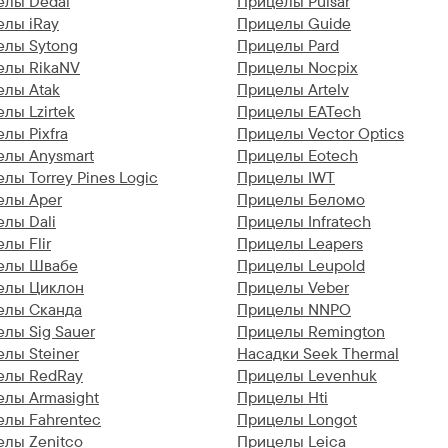
елы Dedal
Прицелы Pulsar
елы iRay
Прицелы Guide
елы Sytong
Прицелы Pard
елы RikaNV
Прицелы Nocpix
елы Atak
Прицелы Artelv
лы Lzirtek
Прицелы EATech
лы Pixfra
Прицелы Vector Optics
елы Anysmart
Прицелы Eotech
лы Torrey Pines Logic
Прицелы IWT
елы Aper
Прицелы Беломо
лы Dali
Прицелы Infratech
лы Flir
Прицелы Leapers
елы Швабе
Прицелы Leupold
елы Циклон
Прицелы Veber
елы Сканда
Прицелы NNPO
лы Sig Sauer
Прицелы Remington
лы Steiner
Насадки Seek Thermal
елы RedRay
Прицелы Levenhuk
лы Armasight
Прицелы Hti
елы Fahrentec
Прицелы Longot
лы Zenitco
Прицелы Leica