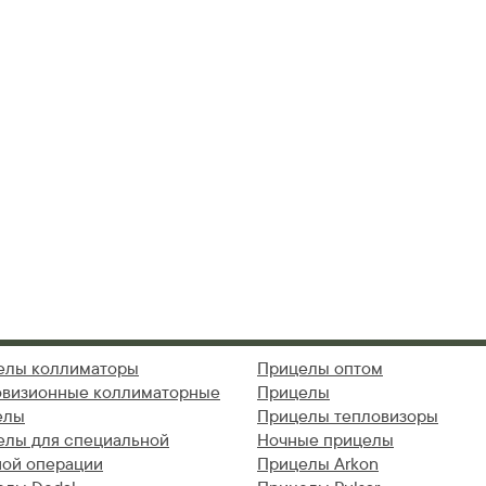
елы коллиматоры
Прицелы оптом
овизионные коллиматорные
Прицелы
елы
Прицелы тепловизоры
елы для специальной
Ночные прицелы
ной операции
Прицелы Arkon