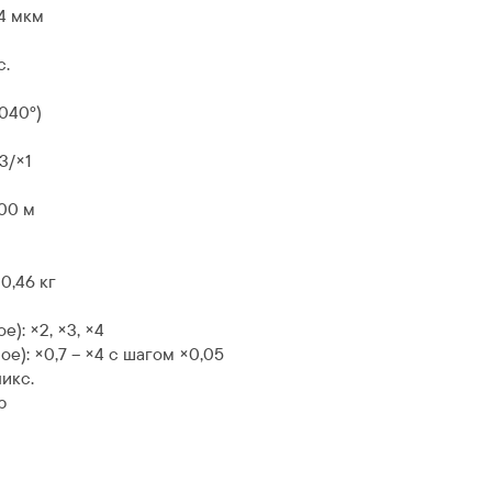
4 мкм
с.
040º)
3/×1
400 м
0,46 кг
): ×2, ×3, ×4
): ×0,7 – ×4 с шагом ×0,05
икс.
р