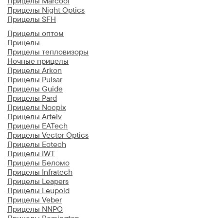
Прицелы Marcool
Прицелы Night Optics
Прицелы SFH
Прицелы оптом
Прицелы
Прицелы тепловизоры
Ночные прицелы
Прицелы Arkon
Прицелы Pulsar
Прицелы Guide
Прицелы Pard
Прицелы Nocpix
Прицелы Artelv
Прицелы EATech
Прицелы Vector Optics
Прицелы Eotech
Прицелы IWT
Прицелы Беломо
Прицелы Infratech
Прицелы Leapers
Прицелы Leupold
Прицелы Veber
Прицелы NNPO