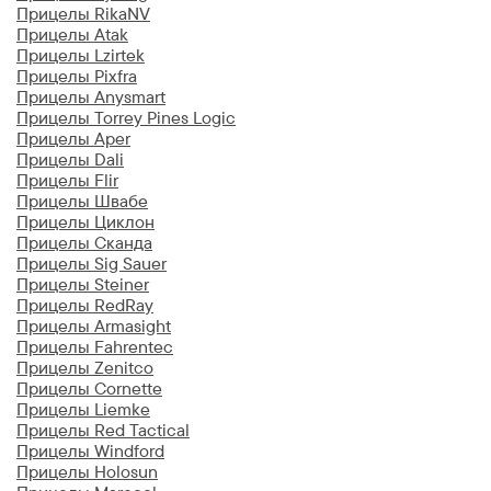
Прицелы RikaNV
Прицелы Atak
Прицелы Lzirtek
Прицелы Pixfra
Прицелы Anysmart
Прицелы Torrey Pines Logic
Прицелы Aper
Прицелы Dali
Прицелы Flir
Прицелы Швабе
Прицелы Циклон
Прицелы Сканда
Прицелы Sig Sauer
Прицелы Steiner
Прицелы RedRay
Прицелы Armasight
Прицелы Fahrentec
Прицелы Zenitco
Прицелы Cornette
Прицелы Liemke
Прицелы Red Tactical
Прицелы Windford
Прицелы Holosun