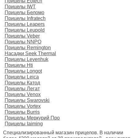
Прицелы Eotech
Прицелы IWT
Прицелы Беломо
Прицелы Infratech
Прицелы Leapers
Прицелы Leupold
Прицелы Veber
Прицелы NNPO
Прицелы Remington
Насадки Seek Thermal
Прицелы Levenhuk
Прицелы Hti
Прицелы Longot
Прицелы Leica
Прицелы Катод
Прицелы Легат
Прицелы Venox
Прицелы Swarovski
Прицелы Vortex
Прицелы Burris
Прицелы Меркурий Про
Прицелы Iaiming
Специализированный магазин прицелов. В наличии