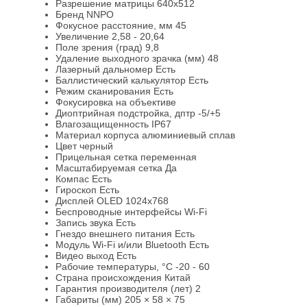
Разрешение матрицы 640x512
Бренд NNPO
Фокусное расстояние, мм 45
Увеличение 2,58 - 20,64
Поле зрения (град) 9,8
Удаление выходного зрачка (мм) 48
Лазерный дальномер Есть
Баллистический калькулятор Есть
Режим сканирования Есть
Фокусировка на объективе
Диоптрийная подстройка, дптр -5/+5
Влагозащищенность IP67
Материал корпуса алюминиевый сплав
Цвет черный
Прицельная сетка переменная
Масштабируемая сетка Да
Компас Есть
Гироскоп Есть
Дисплей OLED 1024х768
Беспроводные интерфейсы Wi-Fi
Запись звука Есть
Гнездо внешнего питания Есть
Модуль Wi-Fi и/или Bluetooth Есть
Видео выход Есть
Рабочие температуры, °С -20 - 60
Страна происхождения Китай
Гарантия производителя (лет) 2
Габариты (мм) 205 × 58 × 75