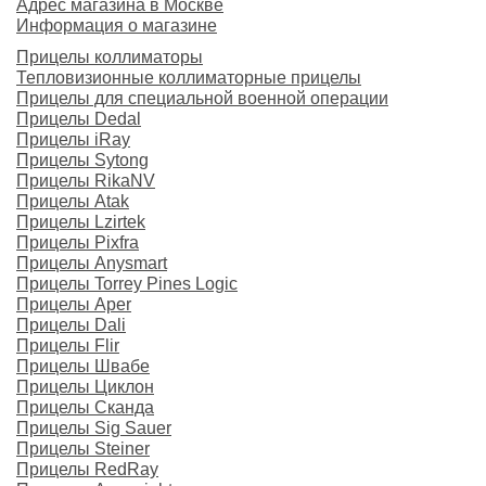
Адрес магазина в Москве
Информация о магазине
Прицелы коллиматоры
Тепловизионные коллиматорные прицелы
Прицелы для специальной военной операции
Прицелы Dedal
Прицелы iRay
Прицелы Sytong
Прицелы RikaNV
Прицелы Atak
Прицелы Lzirtek
Прицелы Pixfra
Прицелы Anysmart
Прицелы Torrey Pines Logic
Прицелы Aper
Прицелы Dali
Прицелы Flir
Прицелы Швабе
Прицелы Циклон
Прицелы Сканда
Прицелы Sig Sauer
Прицелы Steiner
Прицелы RedRay