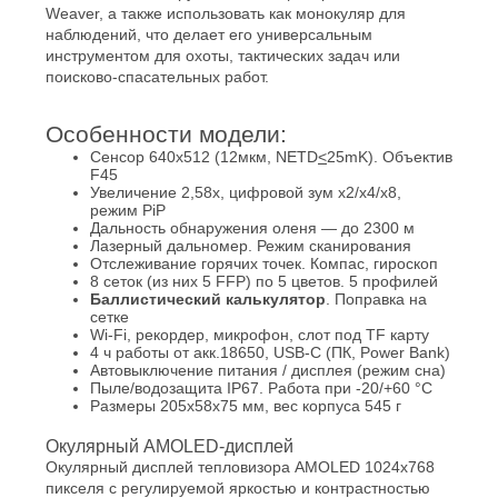
Weaver, а также использовать как монокуляр для
наблюдений, что делает его универсальным
инструментом для охоты, тактических задач или
поисково-спасательных работ.
Особенности модели:
Сенсор 640x512 (12мкм, NETD
<
25mK). Объектив
F45
Увеличение 2,58x, цифровой зум x2/x4/x8,
режим PiP
Дальность обнаружения оленя — до 2300 м
Лазерный дальномер. Режим сканирования
Отслеживание горячих точек. Компас, гироскоп
8 сеток (из них 5 FFP) по 5 цветов. 5 профилей
Баллистический калькулятор
. Поправка на
сетке
Wi-Fi, рекордер, микрофон, слот под TF карту
4 ч работы от акк.18650, USB-C (ПК, Power Bank)
Автовыключение питания / дисплея (режим сна)
Пыле/водозащита IP67. Работа при -20/+60 °C
Размеры 205x58x75 мм, вес корпуса 545 г
Окулярный AMOLED-дисплей
Окулярный дисплей тепловизора AMOLED 1024х768
пикселя с регулируемой яркостью и контрастностью