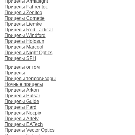
Прицелы Armasight
Прицелы Fahrentec
Прицелы Zenitco
Прицелы Cornette
Прицелы Liemke
Прицелы Red Tactical
Прицелы Windford
Прицелы Holosun
Прицелы Marcool
Прицелы Night Optics
Прицелы SFH
Прицелы оптом
Прицелы
Прицелы тепловизоры
Ночные прицелы
Прицелы Arkon
Прицелы Pulsar
Прицелы Guide
Прицелы Pard
Прицелы Nocpix
Прицелы Artelv
Прицелы EATech
Прицелы Vector Optics