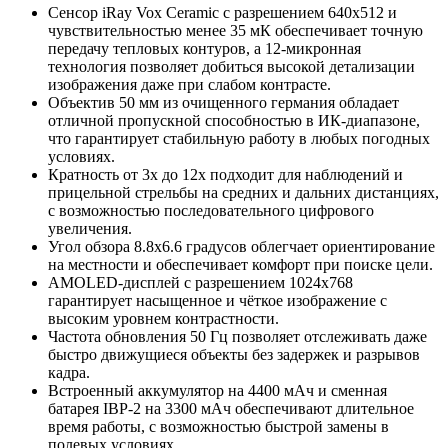
Сенсор iRay Vox Ceramic с разрешением 640x512 и
чувствительностью менее 35 мК обеспечивает точную
передачу тепловых контуров, а 12-микронная
технология позволяет добиться высокой детализации
изображения даже при слабом контрасте.
Объектив 50 мм из очищенного германия обладает
отличной пропускной способностью в ИК-диапазоне,
что гарантирует стабильную работу в любых погодных
условиях.
Кратность от 3x до 12x подходит для наблюдений и
прицельной стрельбы на средних и дальних дистанциях,
с возможностью последовательного цифрового
увеличения.
Угол обзора 8.8x6.6 градусов облегчает ориентирование
на местности и обеспечивает комфорт при поиске цели.
AMOLED-дисплей с разрешением 1024x768
гарантирует насыщенное и чёткое изображение с
высоким уровнем контрастности.
Частота обновления 50 Гц позволяет отслеживать даже
быстро движущиеся объекты без задержек и разрывов
кадра.
Встроенный аккумулятор на 4400 мАч и сменная
батарея IBP-2 на 3300 мАч обеспечивают длительное
время работы, с возможностью быстрой замены в
полевых условиях.