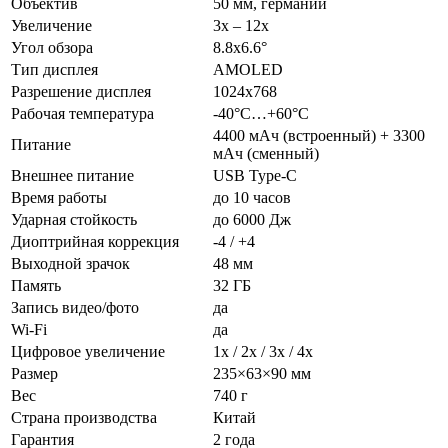
Объектив
50 мм, германий
Увеличение
3x – 12x
Угол обзора
8.8x6.6°
Тип дисплея
AMOLED
Разрешение дисплея
1024x768
Рабочая температура
-40°C…+60°C
4400 мАч (встроенный) + 3300
Питание
мАч (сменный)
Внешнее питание
USB Type-C
Время работы
до 10 часов
Ударная стойкость
до 6000 Дж
Диоптрийная коррекция
-4 / +4
Выходной зрачок
48 мм
Память
32 ГБ
Запись видео/фото
да
Wi-Fi
да
Цифровое увеличение
1x / 2x / 3x / 4x
Размер
235×63×90 мм
Вес
740 г
Страна производства
Китай
Гарантия
2 года