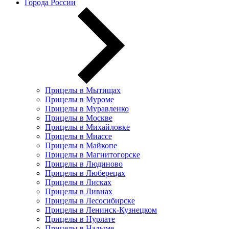
Города России
Прицелы в Мытищах
Прицелы в Муроме
Прицелы в Муравленко
Прицелы в Москве
Прицелы в Михайловке
Прицелы в Миассе
Прицелы в Майкопе
Прицелы в Магнитогорске
Прицелы в Людиново
Прицелы в Люберецах
Прицелы в Лисках
Прицелы в Ливнах
Прицелы в Лесосибирске
Прицелы в Ленинск-Кузнецком
Прицелы в Нурлате
Прицелы в Надыме