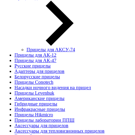
Прицелы для АКСУ-74
Прицелы для АК-12
Прицелы для АК-47
Русские прицелы
Адаптеры для прицелов
Белорусские прицелы
Прицелы Conotech
Насадки ночного видения на прицел
Прицелы Levenhuk
Американские прицелы
Гибридные прицелы
Инфракрасные прицелы
Прицелы Hikmicro
Прицелы лаборатории ППШ
Аксессуары для прицелов
Аксессуары для тепловизионных прицелов