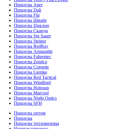
Прицелы Aper
Прицелы Dali
Прицелы Flir
Прицелы Швабе
Прицелы Циклон
Прицелы Сканда
Прицелы Sig Sauer
Прицелы Steiner
Прицелы RedRay
Прицелы Armasight
Прицелы Fahrentec
Прицелы Zenitco
Прицелы Cornette
Прицелы Liemke
Прицелы Red Tactical
Прицелы Windford
Прицелы Holosun
Прицелы Marcool
Прицелы Night Optics
Прицелы SFH
Прицелы оптом
Прицелы
Прицелы тепловизоры
Ночные прицелы