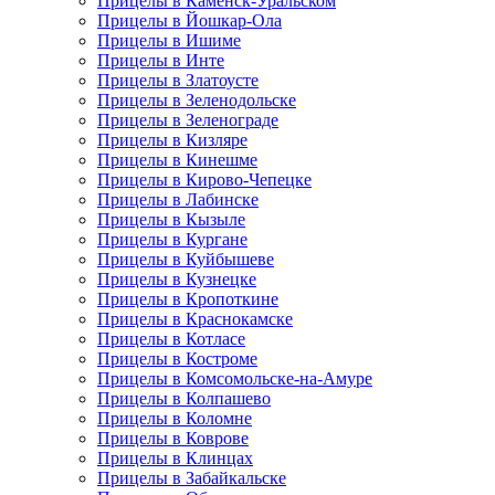
Прицелы в Каменск-Уральском
Прицелы в Йошкар-Ола
Прицелы в Ишиме
Прицелы в Инте
Прицелы в Златоусте
Прицелы в Зеленодольске
Прицелы в Зеленограде
Прицелы в Кизляре
Прицелы в Кинешме
Прицелы в Кирово-Чепецке
Прицелы в Лабинске
Прицелы в Кызыле
Прицелы в Кургане
Прицелы в Куйбышеве
Прицелы в Кузнецке
Прицелы в Кропоткине
Прицелы в Краснокамске
Прицелы в Котласе
Прицелы в Костроме
Прицелы в Комсомольске-на-Амуре
Прицелы в Колпашево
Прицелы в Коломне
Прицелы в Коврове
Прицелы в Клинцах
Прицелы в Забайкальске