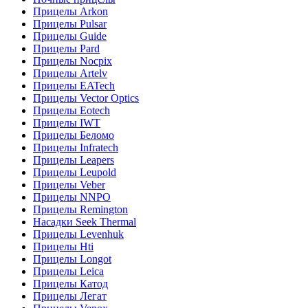
Прицелы Arkon
Прицелы Pulsar
Прицелы Guide
Прицелы Pard
Прицелы Nocpix
Прицелы Artelv
Прицелы EATech
Прицелы Vector Optics
Прицелы Eotech
Прицелы IWT
Прицелы Беломо
Прицелы Infratech
Прицелы Leapers
Прицелы Leupold
Прицелы Veber
Прицелы NNPO
Прицелы Remington
Насадки Seek Thermal
Прицелы Levenhuk
Прицелы Hti
Прицелы Longot
Прицелы Leica
Прицелы Катод
Прицелы Легат