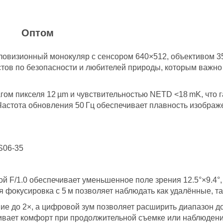
и
Оптом
пловизионный монокуляр с сенсором 640×512, объективом 
стов по безопасности и любителей природы, которым важн
м пикселя 12 µm и чувствительностью NETD <18 mK, что га
Частота обновления 50 Гц обеспечивает плавность изображ
й F/1.0 обеспечивает уменьшенное поле зрения 12.5°×9.4°
фокусировка с 5 м позволяет наблюдать как удалённые, та
ие до 2×, а цифровой зум позволяет расширить диапазон до
чивает комфорт при продолжительной съемке или наблюдени