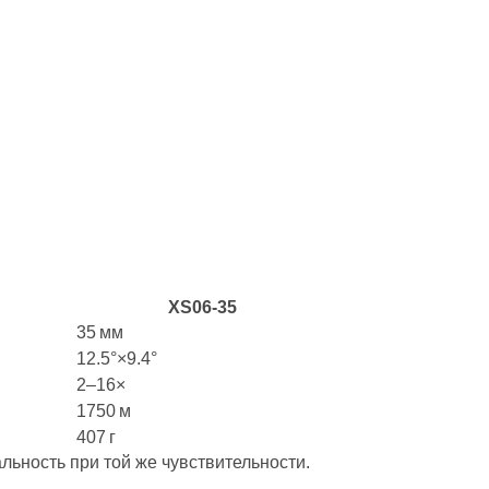
XS06‑35
35 мм
12.5°×9.4°
2–16×
1750 м
407 г
ьность при той же чувствительности.