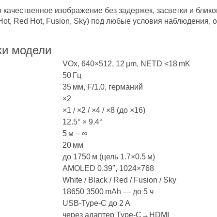
качественное изображение без задержек, засветки и блико
Hot, Red Hot, Fusion, Sky) под любые условия наблюдения, о
ки модели
VOx, 640×512, 12 µm, NETD <18 mK
50 Гц
35 мм, F/1.0, германий
×2
×1 / ×2 / ×4 / ×8 (до ×16)
12.5° × 9.4°
5 м – ∞
20 мм
до 1750 м (цель 1.7×0.5 м)
AMOLED 0.39″, 1024×768
White / Black / Red / Fusion / Sky
18650 3500 mAh — до 5 ч
USB‑Type‑C до 2 А
через адаптер Type‑C→HDMI