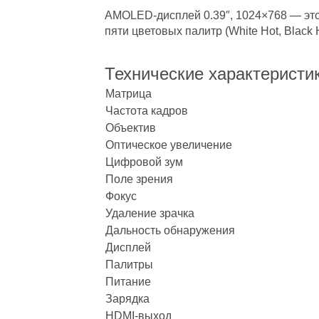
AMOLED-дисплей 0.39″, 1024×768 — это 
пяти цветовых палитр (White Hot, Black 
Технические характеристи
Матрица
Частота кадров
Объектив
Оптическое увеличение
Цифровой зум
Поле зрения
Фокус
Удаление зрачка
Дальность обнаружения
Дисплей
Палитры
Питание
Зарядка
HDMI‑выход