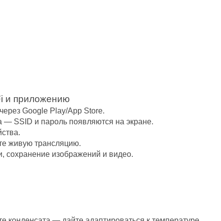
Fi и приложению
ерез Google Play/App Store.
а — SSID и пароль появляются на экране.
йства.
те живую трансляцию.
, сохранение изображений и видео.
те конденсата — дайте адаптироваться к температуре.