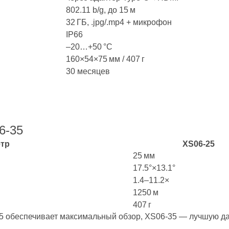
802.11 b/g, до 15 м
32 ГБ, .jpg/.mp4 + микрофон
IP66
–20…+50 °C
160×54×75 мм / 407 г
30 месяцев
6‑35
тр
XS06‑25
25 мм
17.5°×13.1°
1.4–11.2×
1250 м
407 г
5 обеспечивает максимальный обзор, XS06‑35 — лучшую дал