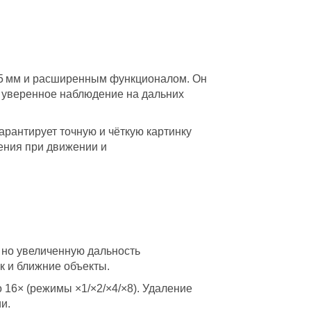
35 мм и расширенным функционалом. Он
о уверенное наблюдение на дальних
рантирует точную и чёткую картинку
ения при движении и
, но увеличенную дальность
к и ближние объекты.
 16× (режимы ×1/×2/×4/×8). Удаление
и.