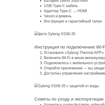
Батарея 18650 3500 mAh
USB‑Type‑C кабель
Адаптер Type‑C → HDMI
Чехол и ремень
Инструкция и гарантийный талон
Инструкция по подключению Wi‑
Установите «Sytong Thermal APP» ч
Включите Wi‑Fi в меню монокуляр
Подключитесь с мобильного устро
Откройте приложение — вы увиди
Доступны управление настройками
Советы по уходу и эксплуатации
Храните в сухом футляре, избегай