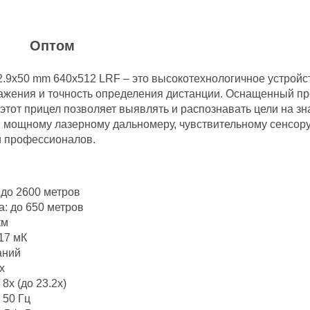
и
Оптом
n 2.9x50 mm 640x512 LRF – это высокотехнологичное устро
ражения и точность определения дистанции. Оснащенный 
 этот прицел позволяет выявлять и распознавать цели на з
 мощному лазерному дальномеру, чувствительному сенсор
и профессионалов.
 до 2600 метров
: до 650 метров
км
17 мК
аний
x
 8x (до 23.2x)
 50 Гц