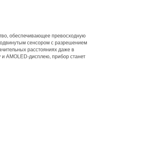
йство, обеспечивающее превосходную
продвинутым сенсором с разрешением
начительных расстояниях даже в
у и AMOLED-дисплею, прибор станет