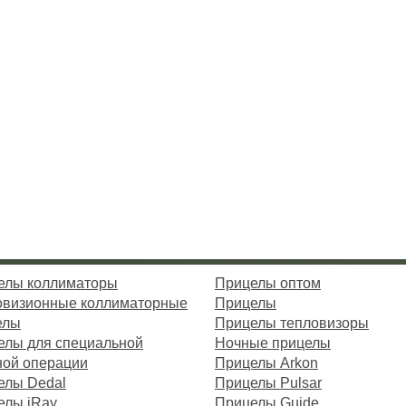
елы коллиматоры
Прицелы оптом
овизионные коллиматорные
Прицелы
елы
Прицелы тепловизоры
елы для специальной
Ночные прицелы
ной операции
Прицелы Arkon
елы Dedal
Прицелы Pulsar
елы iRay
Прицелы Guide