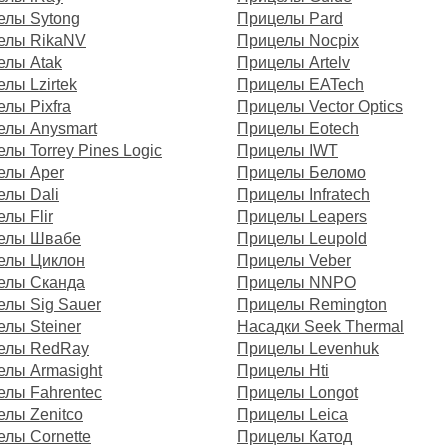
елы Sytong
Прицелы Pard
елы RikaNV
Прицелы Nocpix
елы Atak
Прицелы Artelv
лы Lzirtek
Прицелы EATech
лы Pixfra
Прицелы Vector Optics
елы Anysmart
Прицелы Eotech
лы Torrey Pines Logic
Прицелы IWT
елы Aper
Прицелы Беломо
елы Dali
Прицелы Infratech
лы Flir
Прицелы Leapers
елы Швабе
Прицелы Leupold
елы Циклон
Прицелы Veber
елы Сканда
Прицелы NNPO
елы Sig Sauer
Прицелы Remington
лы Steiner
Насадки Seek Thermal
елы RedRay
Прицелы Levenhuk
елы Armasight
Прицелы Hti
елы Fahrentec
Прицелы Longot
лы Zenitco
Прицелы Leica
лы Cornette
Прицелы Катод