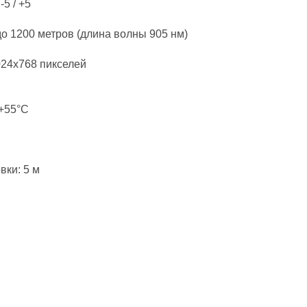
5 / +5
о 1200 метров (длина волны 905 нм)
24x768 пикселей
 +55°C
ки: 5 м