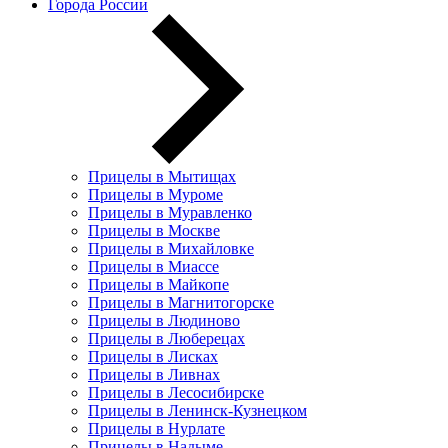
Города России
Прицелы в Мытищах
Прицелы в Муроме
Прицелы в Муравленко
Прицелы в Москве
Прицелы в Михайловке
Прицелы в Миассе
Прицелы в Майкопе
Прицелы в Магнитогорске
Прицелы в Людиново
Прицелы в Люберецах
Прицелы в Лисках
Прицелы в Ливнах
Прицелы в Лесосибирске
Прицелы в Ленинск-Кузнецком
Прицелы в Нурлате
Прицелы в Надыме