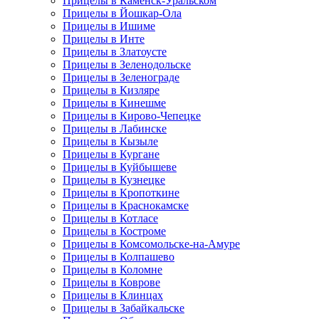
Прицелы в Каменск-Уральском
Прицелы в Йошкар-Ола
Прицелы в Ишиме
Прицелы в Инте
Прицелы в Златоусте
Прицелы в Зеленодольске
Прицелы в Зеленограде
Прицелы в Кизляре
Прицелы в Кинешме
Прицелы в Кирово-Чепецке
Прицелы в Лабинске
Прицелы в Кызыле
Прицелы в Кургане
Прицелы в Куйбышеве
Прицелы в Кузнецке
Прицелы в Кропоткине
Прицелы в Краснокамске
Прицелы в Котласе
Прицелы в Костроме
Прицелы в Комсомольске-на-Амуре
Прицелы в Колпашево
Прицелы в Коломне
Прицелы в Коврове
Прицелы в Клинцах
Прицелы в Забайкальске