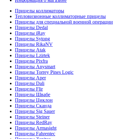
Информация о магазине
Прицелы коллиматоры
Тепловизионные коллиматорные прицелы
Прицелы для специальной военной операции
Прицелы Dedal
Прицелы iRay
Прицелы Sytong
Прицелы RikaNV
Прицелы Atak
Прицелы Lzirtek
Прицелы Pixfra
Прицелы Anysmart
Прицелы Torrey Pines Logic
Прицелы Aper
Прицелы Dali
Прицелы Flir
Прицелы Швабе
Прицелы Циклон
Прицелы Сканда
Прицелы Sig Sauer
Прицелы Steiner
Прицелы RedRay
Прицелы Armasight
Прицелы Fahrentec