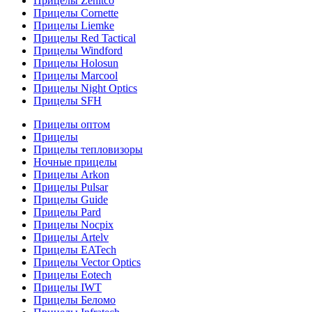
Прицелы Zenitco
Прицелы Cornette
Прицелы Liemke
Прицелы Red Tactical
Прицелы Windford
Прицелы Holosun
Прицелы Marcool
Прицелы Night Optics
Прицелы SFH
Прицелы оптом
Прицелы
Прицелы тепловизоры
Ночные прицелы
Прицелы Arkon
Прицелы Pulsar
Прицелы Guide
Прицелы Pard
Прицелы Nocpix
Прицелы Artelv
Прицелы EATech
Прицелы Vector Optics
Прицелы Eotech
Прицелы IWT
Прицелы Беломо