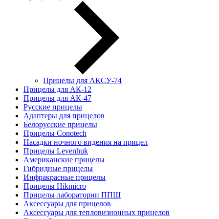
Прицелы для АКСУ-74
Прицелы для АК-12
Прицелы для АК-47
Русские прицелы
Адаптеры для прицелов
Белорусские прицелы
Прицелы Conotech
Насадки ночного видения на прицел
Прицелы Levenhuk
Американские прицелы
Гибридные прицелы
Инфракрасные прицелы
Прицелы Hikmicro
Прицелы лаборатории ППШ
Аксессуары для прицелов
Аксессуары для тепловизионных прицелов