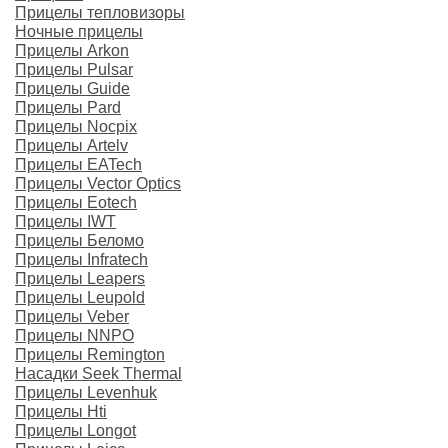
Прицелы тепловизоры
Ночные прицелы
Прицелы Arkon
Прицелы Pulsar
Прицелы Guide
Прицелы Pard
Прицелы Nocpix
Прицелы Artelv
Прицелы EATech
Прицелы Vector Optics
Прицелы Eotech
Прицелы IWT
Прицелы Беломо
Прицелы Infratech
Прицелы Leapers
Прицелы Leupold
Прицелы Veber
Прицелы NNPO
Прицелы Remington
Насадки Seek Thermal
Прицелы Levenhuk
Прицелы Hti
Прицелы Longot