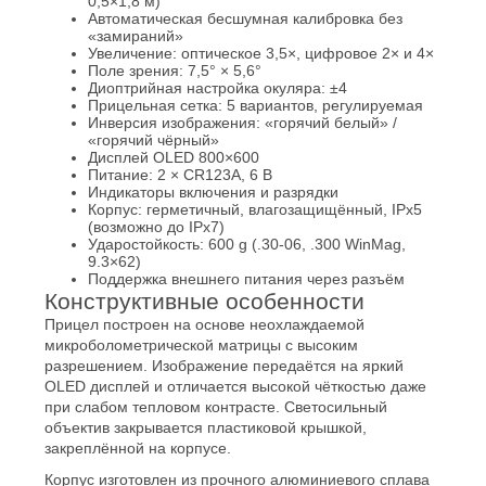
0,5×1,8 м)
Автоматическая бесшумная калибровка без
«замираний»
Увеличение: оптическое 3,5×, цифровое 2× и 4×
Поле зрения: 7,5° × 5,6°
Диоптрийная настройка окуляра: ±4
Прицельная сетка: 5 вариантов, регулируемая
Инверсия изображения: «горячий белый» /
«горячий чёрный»
Дисплей OLED 800×600
Питание: 2 × CR123A, 6 В
Индикаторы включения и разрядки
Корпус: герметичный, влагозащищённый, IPx5
(возможно до IPx7)
Ударостойкость: 600 g (.30-06, .300 WinMag,
9.3×62)
Поддержка внешнего питания через разъём
Конструктивные особенности
Прицел построен на основе неохлаждаемой
микроболометрической матрицы с высоким
разрешением. Изображение передаётся на яркий
OLED дисплей и отличается высокой чёткостью даже
при слабом тепловом контрасте. Светосильный
объектив закрывается пластиковой крышкой,
закреплённой на корпусе.
Корпус изготовлен из прочного алюминиевого сплава