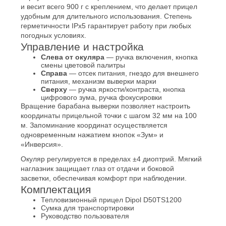
и весит всего 900 г с креплением, что делает прицел
удобным для длительного использования. Степень
герметичности IPx5 гарантирует работу при любых
погодных условиях.
Управление и настройка
Слева от окуляра
— ручка включения, кнопка
смены цветовой палитры
Справа
— отсек питания, гнездо для внешнего
питания, механизм выверки марки
Сверху
— ручка яркости/контраста, кнопка
цифрового зума, ручка фокусировки
Вращение барабана выверки позволяет настроить
координаты прицельной точки с шагом 32 мм на 100
м. Запоминание координат осуществляется
одновременным нажатием кнопок «Зум» и
«Инверсия».
Окуляр регулируется в пределах ±4 диоптрий. Мягкий
наглазник защищает глаз от отдачи и боковой
засветки, обеспечивая комфорт при наблюдении.
Комплектация
Тепловизионный прицел Dipol D50TS1200
Сумка для транспортировки
Руководство пользователя