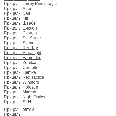
Прицелы Torrey Pines Logic
Прицелы Aper
Прицелы Dali
Прицелы Flir
Прицелы Швабе
Прицелы Циклон
Прицелы Сканда
Прицелы Sig Sauer
Прицелы Steiner
Прицелы RedRay
Прицелы Armasight
Прицелы Fahrentec
Прицелы Zenitco
Прицелы Cornette
Прицелы Liemke
Прицелы Red Tactical
Прицелы Windford
Прицелы Holosun
Прицелы Marcool
Прицелы Night Optics
Прицелы SFH
Прицелы оптом
Прицелы