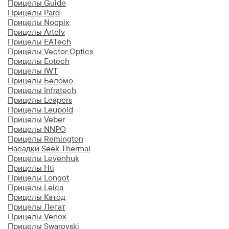
Прицелы Guide
Прицелы Pard
Прицелы Nocpix
Прицелы Artelv
Прицелы EATech
Прицелы Vector Optics
Прицелы Eotech
Прицелы IWT
Прицелы Беломо
Прицелы Infratech
Прицелы Leapers
Прицелы Leupold
Прицелы Veber
Прицелы NNPO
Прицелы Remington
Насадки Seek Thermal
Прицелы Levenhuk
Прицелы Hti
Прицелы Longot
Прицелы Leica
Прицелы Катод
Прицелы Легат
Прицелы Venox
Прицелы Swarovski