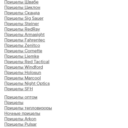
Прицелы Швабе
Прицелы Циклон
Прицелы Сканда
Прицелы Sig Sauer
Прицелы Steiner
Прицелы RedRay
Прицелы Armasight
Прицелы Fahrentec
Прицелы Zenitco
Прицелы Cornette
Прицелы Liemke
Прицелы Red Tactical
Прицелы Windford
Прицелы Holosun
Прицелы Marcool
Прицелы Night Optics
Прицелы SFH
Прицелы оптом
Прицелы
Прицелы тепловизоры
Ночные прицелы
Прицелы Arkon
Прицелы Pulsar