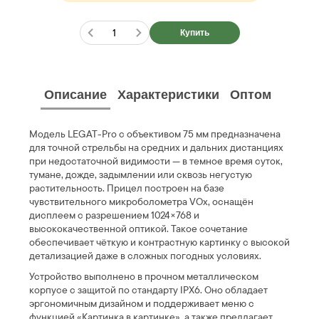
Купить
Описание
Характеристики
Оптом
Модель LEGAT-Pro с объективом 75 мм предназначена
для точной стрельбы на средних и дальних дистанциях
при недостаточной видимости — в темное время суток,
тумане, дожде, задымлении или сквозь негустую
растительность. Прицел построен на базе
чувствительного микроболометра VOx, оснащён
дисплеем с разрешением 1024×768 и
высококачественной оптикой. Такое сочетание
обеспечивает чёткую и контрастную картинку с высокой
детализацией даже в сложных погодных условиях.
Устройство выполнено в прочном металлическом
корпусе с защитой по стандарту IPX6. Оно обладает
эргономичным дизайном и поддерживает меню с
функцией «Картинка в картинке», а также предлагает