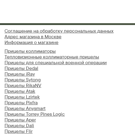
Соглашение на обработку персональных данных
Адрес магазина в Москве
Информация о магазине
Прицелы коллиматоры
Тепловизионные коллиматорные прицелы
Прицелы для специальной военной операции
Прицелы Dedal
Прицелы iRay
Прицелы Sytong
Прицелы RikaNV
Прицелы Atak
Прицелы Lzirtek
Прицелы Pixfra
Прицелы Anysmart
Прицелы Torrey Pines Logic
Прицелы Aper
Прицелы Dali
Прицелы Flir