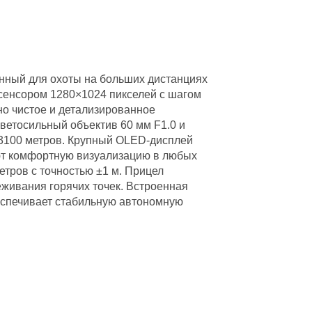
анный для охоты на больших дистанциях
енсором 1280×1024 пикселей с шагом
но чистое и детализированное
ветосильный объектив 60 мм F1.0 и
о 3100 метров. Крупный OLED-дисплей
ют комфортную визуализацию в любых
тров с точностью ±1 м. Прицел
еживания горячих точек. Встроенная
еспечивает стабильную автономную