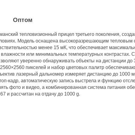
и
Оптом
манский тепловизионный прицел третьего поколения, созд
словиях. Модель оснащена высокоразрешающим тепловым с
вствительностью менее 15 мК, что обеспечивает максималь
 влажности или минимальных температурных контрастах. С
 позволяют уверенно обнаруживать объекты на дистанции д
 2560×2560 пикселей и набор цветовых палитр обеспечива
ъектив лазерный дальномер измеряет дистанцию до 1000 ме
топ-кадр, автоматическую запись выстрела и функцию отсл
нять фото и видео, а комбинированная система питания об
67 и рассчитан на отдачу до 1000 g.