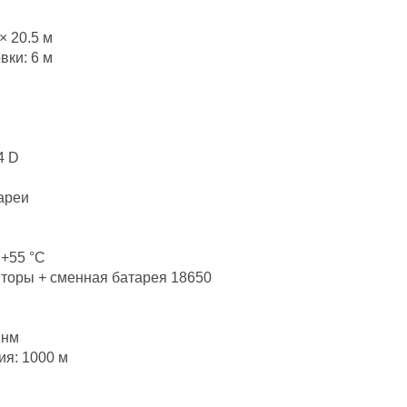
× 20.5 м
ки: 6 м
4 D
тареи
 +55 °C
яторы + сменная батарея 18650
 нм
я: 1000 м