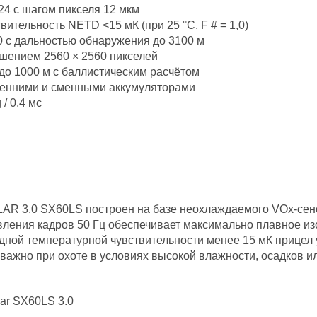
24 с шагом пикселя 12 мкм
тельность NETD <15 мК (при 25 °C, F # = 1,0)
0 с дальностью обнаружения до 3100 м
шением 2560 × 2560 пикселей
о 1000 м с баллистическим расчётом
ренними и сменными аккумуляторами
/ 0,4 мс
LAR 3.0 SX60LS построен на базе неохлаждаемого VOx-се
овления кадров 50 Гц обеспечивает максимально плавное и
ной температурной чувствительности менее 15 мК прицел
важно при охоте в условиях высокой влажности, осадков ил