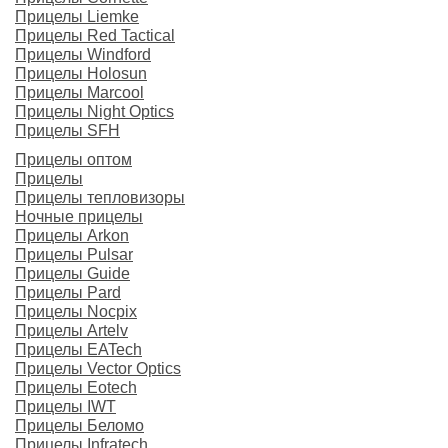
Прицелы Liemke
Прицелы Red Tactical
Прицелы Windford
Прицелы Holosun
Прицелы Marcool
Прицелы Night Optics
Прицелы SFH
Прицелы оптом
Прицелы
Прицелы тепловизоры
Ночные прицелы
Прицелы Arkon
Прицелы Pulsar
Прицелы Guide
Прицелы Pard
Прицелы Nocpix
Прицелы Artelv
Прицелы EATech
Прицелы Vector Optics
Прицелы Eotech
Прицелы IWT
Прицелы Беломо
Прицелы Infratech