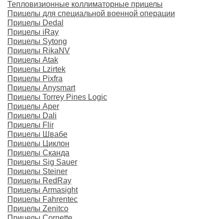
Тепловизионные коллиматорные прицелы
Прицелы для специальной военной операции
Прицелы Dedal
Прицелы iRay
Прицелы Sytong
Прицелы RikaNV
Прицелы Atak
Прицелы Lzirtek
Прицелы Pixfra
Прицелы Anysmart
Прицелы Torrey Pines Logic
Прицелы Aper
Прицелы Dali
Прицелы Flir
Прицелы Швабе
Прицелы Циклон
Прицелы Сканда
Прицелы Sig Sauer
Прицелы Steiner
Прицелы RedRay
Прицелы Armasight
Прицелы Fahrentec
Прицелы Zenitco
Прицелы Cornette