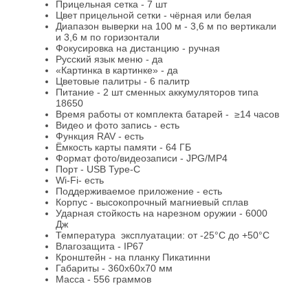
Прицельная сетка - 7 шт
Цвет прицельной сетки - чёрная или белая
Диапазон выверки на 100 м - 3,6 м по вертикали
и 3,6 м по горизонтали
Фокусировка на дистанцию - ручная
Русский язык меню - да
«Картинка в картинке» - да
Цветовые палитры - 6 палитр
Питание - 2 шт сменных аккумуляторов типа
18650
Время работы от комплекта батарей - ≥14 часов
Видео и фото запись - есть
Функция RAV - есть
Ёмкость карты памяти - 64 ГБ
Формат фото/видеозаписи - JPG/MP4
Порт - USB Type-C
Wi-Fi- есть
Поддерживаемое приложение - есть
Корпус - высокопрочный магниевый сплав
Ударная стойкость на нарезном оружии - 6000
Дж
Температура эксплуатации: от -25°C до +50°C
Влагозащита - IP67
Кронштейн - на планку Пикатинни
Габариты - 360х60х70 мм
Масса - 556 граммов