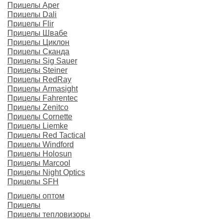
Прицелы Aper
Прицелы Dali
Прицелы Flir
Прицелы Швабе
Прицелы Циклон
Прицелы Сканда
Прицелы Sig Sauer
Прицелы Steiner
Прицелы RedRay
Прицелы Armasight
Прицелы Fahrentec
Прицелы Zenitco
Прицелы Cornette
Прицелы Liemke
Прицелы Red Tactical
Прицелы Windford
Прицелы Holosun
Прицелы Marcool
Прицелы Night Optics
Прицелы SFH
Прицелы оптом
Прицелы
Прицелы тепловизоры