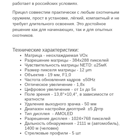
работает в российских условиях.
Прицел совместим практически с любым охотничьим
оружием, прост в установке, лёгкий, компактный и не
требует длительного освоения. Это достойное
решение как для начинающих, так и для опытных
охотников.
Технические характеристики:
Матрица - неохлаждаемая VOx
Разрешение матрицы - 384x288 пикселей
Чувствительность матрицы NETD: ≤25мК
Размер пикселя матрицы - 12 μm
Объектив - 19 мм, F1,0
Частота обновления кадров ≤50Hz
Оптическое увеличение - 1,8х
Цифровое увеличение - от 1х до 5х
Поле зрения - 13,8°×10,4°, в зависимости от
кратности
Удаление выходного зрачка - 50 мм
Диапазон настройки диоптрий ±5 Дптр
Тип дисплея - АМOLED
Разрешение дисплея - 1024×768 пикселей
Дальность обнаружения - 2111 м (автомобиль),
1400 м (человек)
Стрелковые профили - 5 шт