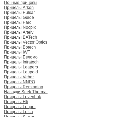
Ночные прицелы
Прицелы Arkon
Прицелы Pulsar
Прицелы Guide
Прицелы Pard
Прицелы Nocpix
Прицелы Artelv
Прицелы EATech
Прицелы Vector Optics
Прицелы Eotech
Прицелы IWT
Прицелы Беломо
Прицелы Infratech
Прицелы Leapers
Прицелы Leupold
Прицелы Veber
Прицелы NNPO
Прицелы Remington
Насадки Seek Thermal
Прицелы Levenhuk
Прицелы Hti
Прицелы Longot
Прицелы Leica
Прицелы Катод