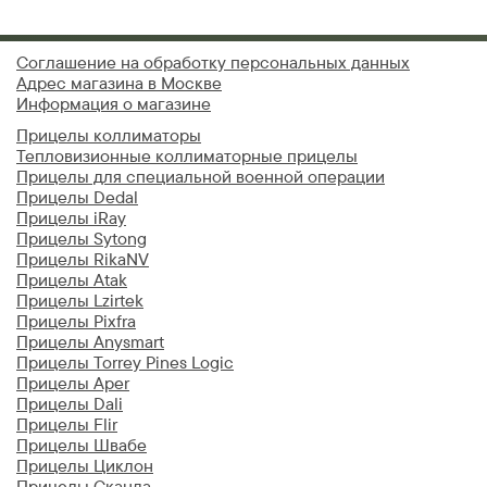
Соглашение на обработку персональных данных
Адрес магазина в Москве
Информация о магазине
Прицелы коллиматоры
Тепловизионные коллиматорные прицелы
Прицелы для специальной военной операции
Прицелы Dedal
Прицелы iRay
Прицелы Sytong
Прицелы RikaNV
Прицелы Atak
Прицелы Lzirtek
Прицелы Pixfra
Прицелы Anysmart
Прицелы Torrey Pines Logic
Прицелы Aper
Прицелы Dali
Прицелы Flir
Прицелы Швабе
Прицелы Циклон
Прицелы Сканда