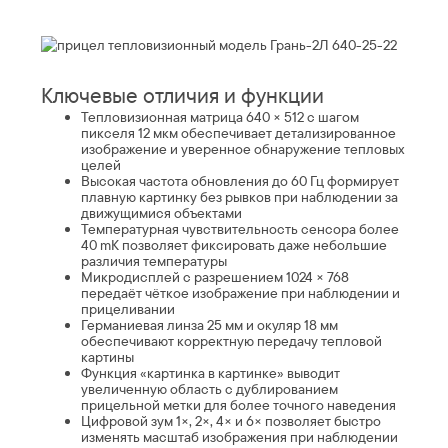
Ключевые отличия и функции
Тепловизионная матрица 640 × 512 с шагом
пикселя 12 мкм обеспечивает детализированное
изображение и уверенное обнаружение тепловых
целей
Высокая частота обновления до 60 Гц формирует
плавную картинку без рывков при наблюдении за
движущимися объектами
Температурная чувствительность сенсора более
40 mK позволяет фиксировать даже небольшие
различия температуры
Микродисплей с разрешением 1024 × 768
передаёт чёткое изображение при наблюдении и
прицеливании
Германиевая линза 25 мм и окуляр 18 мм
обеспечивают корректную передачу тепловой
картины
Функция «картинка в картинке» выводит
увеличенную область с дублированием
прицельной метки для более точного наведения
Цифровой зум 1×, 2×, 4× и 6× позволяет быстро
изменять масштаб изображения при наблюдении