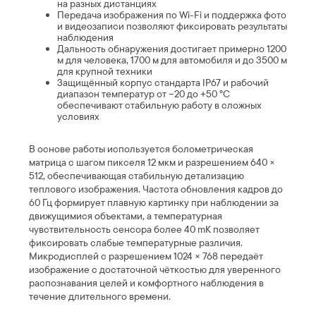
на разных дистанциях
Передача изображения по Wi-Fi и поддержка фото
и видеозаписи позволяют фиксировать результаты
наблюдения
Дальность обнаружения достигает примерно 1200
м для человека, 1700 м для автомобиля и до 3500 м
для крупной техники
Защищённый корпус стандарта IP67 и рабочий
диапазон температур от −20 до +50 °C
обеспечивают стабильную работу в сложных
условиях
В основе работы используется болометрическая
матрица с шагом пикселя 12 мкм и разрешением 640 ×
512, обеспечивающая стабильную детализацию
теплового изображения. Частота обновления кадров до
60 Гц формирует плавную картинку при наблюдении за
движущимися объектами, а температурная
чувствительность сенсора более 40 mK позволяет
фиксировать слабые температурные различия.
Микродисплей с разрешением 1024 × 768 передаёт
изображение с достаточной чёткостью для уверенного
распознавания целей и комфортного наблюдения в
течение длительного времени.