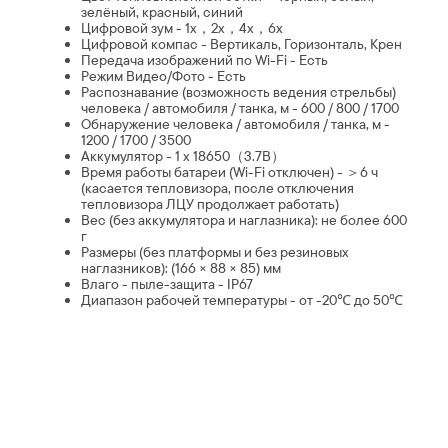
зелёный, красный, синий
Цифровой зум - 1x，2x，4x，6x
Цифровой компас - Вертикаль, Горизонталь, Крен
Передача изображений по Wi-Fi - Есть
Режим Видео/Фото - Есть
Распознавание (возможность ведения стрельбы)
человека / автомобиля / танка, м - 600 / 800 / 1700
Обнаружение человека / автомобиля / танка, м -
1200 / 1700 / 3500
Аккумулятор - 1 x 18650（3.7В）
Время работы батареи (Wi-Fi отключен) - ＞6 ч
(касается тепловизора, после отключения
тепловизора ЛЦУ продолжает работать)
Вес (без аккумулятора и наглазника): не более 600
г
Размеры (без платформы и без резиновых
наглазников): (166 × 88 × 85) мм
Влаго - пыле-защита - IP67
Диапазон рабочей температуры - от -20℃ до 50℃