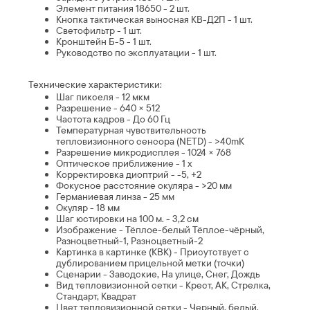
Элемент питания 18650 - 2 шт.
Кнопка тактическая выносная КВ-Д2П - 1 шт.
Светофильтр - 1 шт.
Кронштейн Б-5 - 1 шт.
Руководство по эксплуатации - 1 шт.
Технические характеристики:
Шаг пикселя - 12 мкм
Разрешение - 640 × 512
Частота кадров - До 60 Гц
Температурная чувствительность
тепловизионного сенсора (NETD) - >40mK
Разрешение микродисплея - 1024 × 768
Оптическое приближение - 1 x
Корректировка диоптрий - -5, +2
Фокусное расстояние окуляра - >20 мм
Германиевая линза - 25 мм
Окуляр - 18 мм
Шаг юстировки на 100 м. - 3,2 см
Изображение - Тёплое-белый Тёплое-чёрный,
Разноцветный-1, Разноцветный-2
Картинка в картинке (КВК) - Присутствует с
дублированием прицельной метки (точки)
Сценарии - Заводские, На улице, Снег, Дождь
Вид тепловизионной сетки - Крест, АК, Стрелка,
Стандарт, Квадрат
Цвет тепловизионной сетки - Черный, белый,