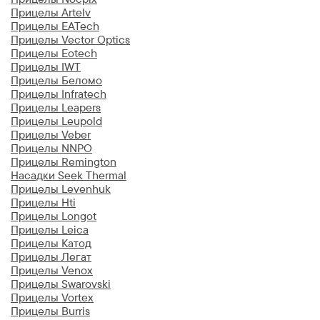
Прицелы Artelv
Прицелы EATech
Прицелы Vector Optics
Прицелы Eotech
Прицелы IWT
Прицелы Беломо
Прицелы Infratech
Прицелы Leapers
Прицелы Leupold
Прицелы Veber
Прицелы NNPO
Прицелы Remington
Насадки Seek Thermal
Прицелы Levenhuk
Прицелы Hti
Прицелы Longot
Прицелы Leica
Прицелы Катод
Прицелы Легат
Прицелы Venox
Прицелы Swarovski
Прицелы Vortex
Прицелы Burris